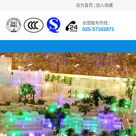
设为首页
加入收藏
|
全国服务热线：
025-57102871