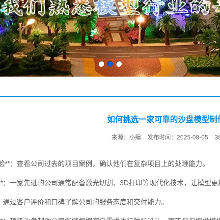
如何挑选一家可靠的沙盘模型制
来源：小编
发布时间：2025-08-05
3
性与经验**：查看公司过去的项目案例，确认他们在复杂项目上的处理能力。
与设备**：一家先进的公司通常配备激光切割、3D打印等现代化技术，让模型
价**：通过客户评价和口碑了解公司的服务态度和交付能力。