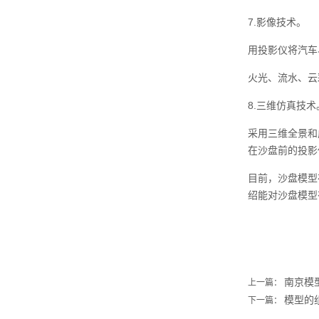
7.影像技术。
用投影仪将汽车
火光、流水、云
8.三维仿真技术
采用三维全景和
在沙盘前的投影
目前，沙盘模型
绍能对沙盘模型
南京模
上一篇：
模型的
下一篇：